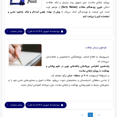
رویکرد ارتقای سلامت، برای تسهیل روند پذیرش و ارائه مقالات،
امکان
داوری زودهنگام مقالات (Early Review)
را فراهم کرده
است. این فرصت به نویسندگان کمک می‌کند تا
پیش از مهلت نهایی ثبت‌نام و ارائه، بازخورد علمی و
اصلاحات لازم را دریافت کنند
.
چهارشنبه 05 شهریور 1404 (11 ماه قبل )
بیشتر بخوانید ... !
فراخوان ارسال مقالات
بدین‌وسیله به اطلاع اساتید، پژوهشگران، دانشجویان و علاقه‌مندان
می‌رساند که:
یازدهمین کنفرانس بین‌المللی یافته‌های نوین در علوم پزشکی و
بهداشت با رویکرد ارتقای سلامت
در تاریخ25 اردیبهشت 1405
در مسقط - عمان
برگزار خواهد شد.
از تمامی محققان، اندیشمندان و متخصصان دعوت می‌شود مقالات اصیل و دستاوردهای علمی خود را در
محورهای مرتبط با علوم پزشکی، بهداشت و ارتقای سلامت برای دبیرخانه کنفرانس ارسال نمایند.
چهارشنبه 05 شهریور 1404 (11 ماه قبل )
بیشتر بخوانید ... !
»
1
«