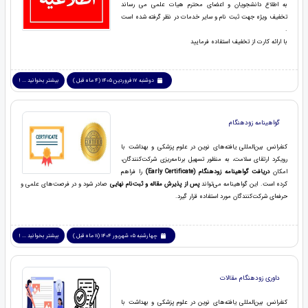
به اطلاع دانشجویان و اعضای محترم هیات علمی می رساند
تخفیف ویژه جهت ثبت نام و سایر خدمات در نظر گرفته شده است
.
با ارائه کارت از تخفیف استفاده فرمایید
دوشنبه 17 فروردین 1405 (4 ماه قبل )
بیشتر بخوانید ... !
گواهینامه زودهنگام
کنفرانس بین‌المللی یافته‌های نوین در علوم پزشکی و بهداشت با
رویکرد ارتقای سلامت، به منظور تسهیل برنامه‌ریزی شرکت‌کنندگان،
امکان
دریافت گواهینامه زودهنگام (Early Certificate)
را فراهم
کرده است. این گواهینامه می‌تواند
پس از پذیرش مقاله و ثبت‌نام نهایی
صادر شود و در فرصت‌های علمی و
حرفه‌ای شرکت‌کنندگان مورد استفاده قرار گیرد.
چهارشنبه 05 شهریور 1404 (11 ماه قبل )
بیشتر بخوانید ... !
داوری زودهنگام مقالات
کنفرانس بین‌المللی یافته‌های نوین در علوم پزشکی و بهداشت با