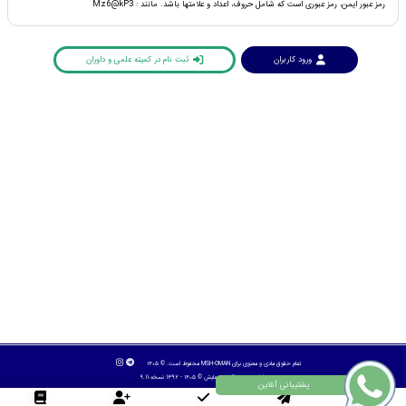
رمز عبور ایمن، رمز عبوری است که شامل حروف، اعداد و علامتها باشد. مانند : Mz6@kP3
ورود کاربران
ثبت نام در کمیته علمی و داوران
تمام حقوق مادی و معنوی برای MSH-OMAN محفوظ است. © ۱۴۰۵
طراح سایت :
آسان همایش
© ۱۴۰۵ - 1392 نسخه 9.11