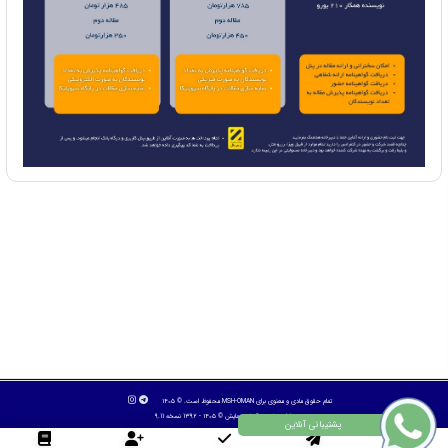
تمام حقوق مادی و معنوی برای MSH-OMAN محفوظ است. © ۱۴۰۵
طراح سایت :
آسان همایش
© ۱۴۰۵ - 1392 نسخه 9.11