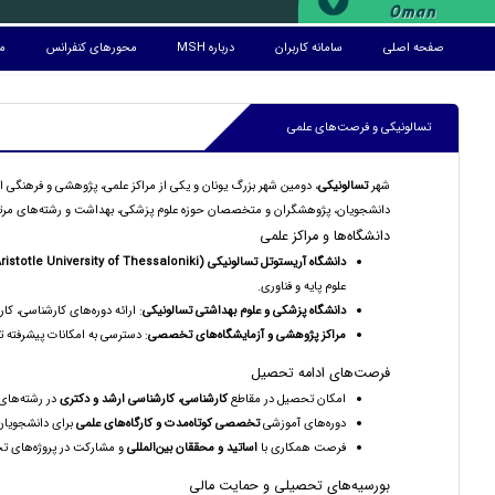
صفحه اصلی
سامانه کاربران
درباره MSH
محورهای کنفرانس
مز
تسالونیکی و فرصت‌های علمی
شهر
تسالونیکی
، دومین شهر بزرگ یونان و یکی از مراکز علمی، پژوهشی و فرهنگی 
دانشجویان، پژوهشگران و متخصصان حوزه علوم پزشکی، بهداشت و رشته‌های مرتبط
دانشگاه‌ها و مراکز علمی
دانشگاه آریستوتل تسالونیکی (Aristotle University of Thessaloniki)
علوم پایه و فناوری.
دانشگاه پزشکی و علوم بهداشتی تسالونیکی
: ارائه دوره‌های کارشناسی، 
مراکز پژوهشی و آزمایشگاه‌های تخصصی
: دسترسی به امکانات پیشرفته تح
فرصت‌های ادامه تحصیل
امکان تحصیل در مقاطع
کارشناسی، کارشناسی ارشد و دکتری
در رشته‌های
دوره‌های آموزشی
تخصصی کوتاه‌مدت و کارگاه‌های علمی
برای دانشجویان
فرصت همکاری با
اساتید و محققان بین‌المللی
و مشارکت در پروژه‌های تح
بورسیه‌های تحصیلی و حمایت مالی