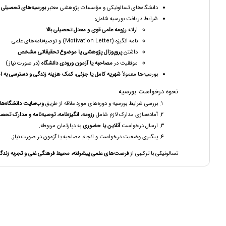
دانشگاه‌های تسالونیکی و مؤسسات پژوهشی معتبر
بورسیه‌های تحصیلی 
شرایط دریافت بورسیه شامل:
ارائه
رزومه علمی قوی و معدل تحصیلی بالا
نامه انگیزه (Motivation Letter) و توصیه‌نامه‌های علمی
داشتن
پروپوزال پژوهشی یا موضوع تحقیقاتی مشخص
موفقیت در
مصاحبه یا آزمون ورودی دانشگاه
(در صورت نیاز)
بورسیه‌ها معمولاً
شهریه کامل یا جزئی، کمک هزینه زندگی و دسترسی به 
نحوه درخواست بورسیه
بررسی شرایط بورسیه و دوره‌های مورد علاقه از طریق
وب‌سایت دانشگاه‌ها 
آماده‌سازی مدارک لازم شامل
رزومه، انگیزه‌نامه، توصیه‌نامه و مدارک تحص
ارسال درخواست
آنلاین یا حضوری
به دپارتمان مربوطه.
پیگیری وضعیت درخواست و انجام مصاحبه یا آزمون در صورت نیاز.
تسالونیکی با ترکیبی از
فرصت‌های علمی پیشرفته، محیط فرهنگی غنی و تجربه زندگی 