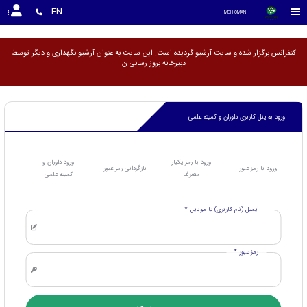
<
EN
MSH-OMAN
کنفرانس برگزار شده و سایت آرشیو گردیده است. این سایت به عنوان آرشیو نگهداری و دیگر توسط
دبیرخانه بروز رسا
ورود به پنل کاربری داوران و کمیته علمی
ورود با رمز یکبار
ورود داوران و
ورود با رمز عبور
بازگردانی رمز عبور
مصرف
کمیته علمی
ایمیل (نام کاربری) یا موبایل *
رمز عبور *